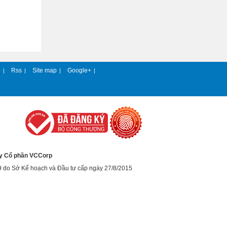
e
Rss
Site map
Google+
|
|
|
|
y Cổ phần VCCorp
9 do Sở Kế hoạch và Đầu tư cấp ngày 27/8/2015