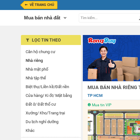
VỀ TRANG CHỦ
Mua bán nhà đất
LỌC TIN THEO
Căn hộ chung cư
Nhà riêng
Nhà mặt phố
Nhà tập thể
Biệt thự/Liền kề/Đất nền
MUA BÁN NHÀ RIÊNG T
Cửa hàng/ Ki ốt/ Mặt bằng
TP HCM
Đất ở/ Đất thổ cư
Mua tin VIP
Xưởng/ Kho/Trang trại
Du lịch nghỉ dưỡng
Khác