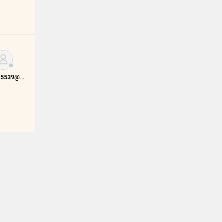
0933285539@vietid.net