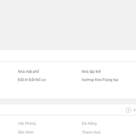
Nhà mặt phố
Nhà tập thể
Đất ở/ Đất thổ cư
Xưởng/ Kho/Trang trại
V
Rao vặt tại Hải Phòng
Rao vặt tại Đà Nẵng
Rao vặt tại Bắc Ninh
Rao vặt tại Thanh Hoá