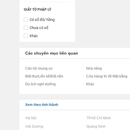
GIẤY TỜ PHÁP LÝ
Có sổ đỏ/ hồng
Chưa có sổ
Khác
Các chuyên mục liên quan
Căn hộ chung cư
Nhà riêng
Biệt thự/Liền kề/Đất nền
Cửa hàng/ Ki ốt/ Mặt bằng
Du lịch nghỉ dưỡng
Khác
Xem theo tỉnh thành
Rao vặt tại Hà Nội
Rao vặt tại TP.Hồ Chí Minh
Rao vặt tại Hải Dương
Rao vặt tại Quảng Ninh