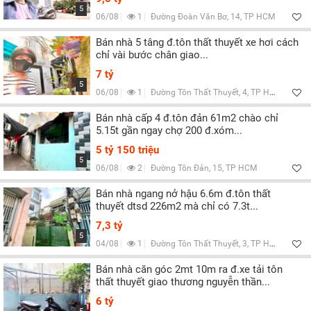
5
06/08
1
Đường Đoàn Văn Bơ, 14, TP HCM
Bán nhà 5 tâng đ.tôn thất thuyết xe hơi cách
chỉ vài bước chân giao...
7 tỷ
5
06/08
1
Đường Tôn Thất Thuyết, 4, TP HCM
Bán nhà cấp 4 đ.tôn đản 61m2 chào chỉ
5.15t gần ngay chợ 200 đ.xóm...
5 tỷ 150 triệu
5
06/08
2
Đường Tôn Đản, 15, TP HCM
Bán nhà ngang nở hậu 6.6m đ.tôn thất
thuyết dtsd 226m2 mà chỉ có 7.3t...
7,3 tỷ
5
04/08
1
Đường Tôn Thất Thuyết, 3, TP HCM
Bán nhà căn góc 2mt 10m ra đ.xe tải tôn
thất thuyết giao thương nguyễn thần...
6 tỷ