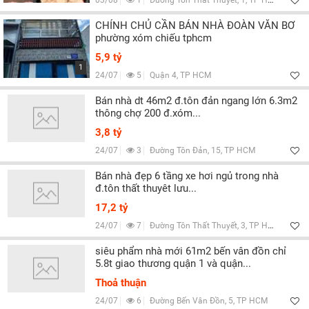
03/08
1
Đường Tôn Thất Thuyết, 1, TP HCM
CHÍNH CHỦ CẦN BÁN NHÀ ĐOÀN VĂN BƠ
phường xóm chiếu tphcm
5,9 tỷ
1
24/07
5
Quận 4, TP HCM
Bán nhà dt 46m2 đ.tôn đản ngang lớn 6.3m2
thông chợ 200 đ.xóm...
3,8 tỷ
24/07
3
Đường Tôn Đản, 15, TP HCM
Bán nhà đẹp 6 tầng xe hơi ngủ trong nhà
đ.tôn thất thuyêt lưu...
17,2 tỷ
24/07
7
Đường Tôn Thất Thuyết, 3, TP HCM
siêu phẩm nhà mới 61m2 bến vân đồn chỉ
5.8t giao thương quận 1 và quận...
Thoả thuận
24/07
6
Đường Bến Vân Đồn, 5, TP HCM