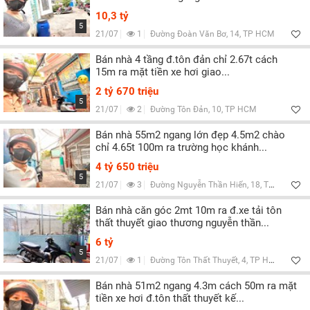
10,3 tỷ
5
21/07
1
Đường Đoàn Văn Bơ, 14, TP HCM
Bán nhà 4 tầng đ.tôn đản chỉ 2.67t cách
15m ra mặt tiền xe hơi giao...
2 tỷ 670 triệu
5
21/07
2
Đường Tôn Đản, 10, TP HCM
Bán nhà 55m2 ngang lớn đẹp 4.5m2 chào
chỉ 4.65t 100m ra trường học khánh...
4 tỷ 650 triệu
5
21/07
3
Đường Nguyễn Thần Hiến, 18, TP HCM
Bán nhà căn góc 2mt 10m ra đ.xe tải tôn
thất thuyết giao thương nguyễn thần...
6 tỷ
5
21/07
1
Đường Tôn Thất Thuyết, 4, TP HCM
Bán nhà 51m2 ngang 4.3m cách 50m ra mặt
tiền xe hơi đ.tôn thất thuyết kế...