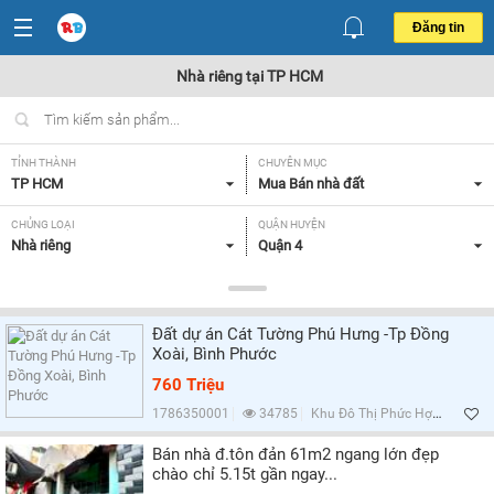
Đăng tin
Nhà riêng tại TP HCM
TỈNH THÀNH
CHUYÊN MỤC
TP HCM
Mua Bán nhà đất
CHỦNG LOẠI
QUẬN HUYỆN
Nhà riêng
Quận 4
DIỆN TÍCH
MỨC GIÁ
Tất cả
Tất cả
Đất dự án Cát Tường Phú Hưng -Tp Đồng
HƯỚNG
MẶT TIỀN
Xoài, Bình Phước
Tất cả
Từ 7-10m,
760 Triệu
GIẤY TỜ PHÁP LÝ
1786350001
34785
Khu Đô Thị Phức Hợp Cát Tường Phú Hưng, Bình Phước
Tất cả
Bán nhà đ.tôn đản 61m2 ngang lớn đẹp
chào chỉ 5.15t gần ngay...