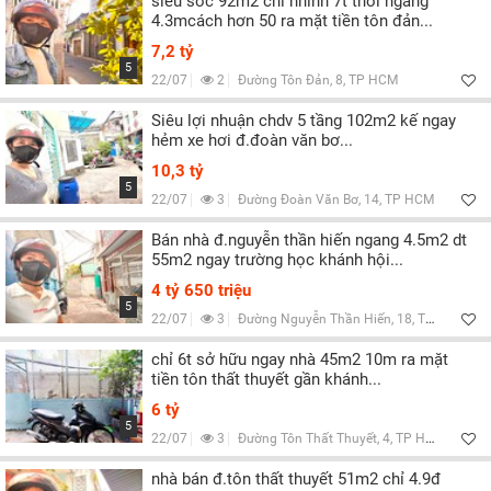
siêu sốc 92m2 chỉ nhỉnh 7t thôi ngang
4.3mcách hơn 50 ra mặt tiền tôn đản...
7,2 tỷ
5
22/07
2
Đường Tôn Đản, 8, TP HCM
Siêu lợi nhuận chdv 5 tầng 102m2 kế ngay
hẻm xe hơi đ.đoàn văn bơ...
10,3 tỷ
5
22/07
3
Đường Đoàn Văn Bơ, 14, TP HCM
Bán nhà đ.nguyễn thần hiến ngang 4.5m2 dt
55m2 ngay trường học khánh hội...
4 tỷ 650 triệu
5
22/07
3
Đường Nguyễn Thần Hiến, 18, TP HCM
chỉ 6t sở hữu ngay nhà 45m2 10m ra mặt
tiền tôn thất thuyết gần khánh...
6 tỷ
5
22/07
3
Đường Tôn Thất Thuyết, 4, TP HCM
nhà bán đ.tôn thất thuyết 51m2 chỉ 4.9đ