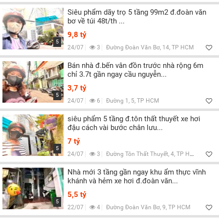
Siêu phẩm dãy trọ 5 tầng 99m2 đ.đoàn văn
bơ về túi 48t/th ...
9,8 tỷ
5
24/07
3
Đường Đoàn Văn Bơ, 14, TP HCM
Bán nhà đ.bến vân đồn trước nhà rộng 6m
chỉ 3.7t gần ngay cầu nguyễn...
3,7 tỷ
5
24/07
6
Đường 1, 5, TP HCM
siêu phẩm 5 tầng đ.tôn thất thuyết xe hơi
đậu cách vài bước chân lưu...
7 tỷ
5
24/07
3
Đường Tôn Thất Thuyết, 4, TP HCM
Nhà mới 3 tầng gần ngay khu ẩm thực vĩnh
khánh và hẻm xe hơi đ.đoàn văn...
5,5 tỷ
5
22/07
4
Đường Đoàn Văn Bơ, 9, TP HCM