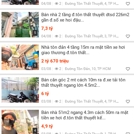
5
04/08
2
Đường Tôn Thất Thuyết, 4, TP HCM
Bán nhà 2 tầng đ.tôn thất thuyết dtsd 226m2
gần đ.số xe hoi đậu...
7,3 tỷ
5
04/08
2
Đường Tôn Thất Thuyết, 3, TP HCM
Nhà tôn đản 4 tầng 15m ra mặt tiền xe hơi
giao thương đ.tôn thất...
2 tỷ 670 triệu
5
03/08
2
Đường Tôn Đản, 10, TP HCM
Bán căn góc 2 mt cách 10m ra đ.xe tải tôn
thất thuyết ngang lớn 4.5m2...
6 tỷ
5
03/08
2
Đường Tôn Thất Thuyết, 4, TP HCM
Bán nhà 51m2 ngang 4.3m cách 50m ra mặt
tiền xe hơi đ.tôn thất thuyết kế...
4,9 tỷ
4