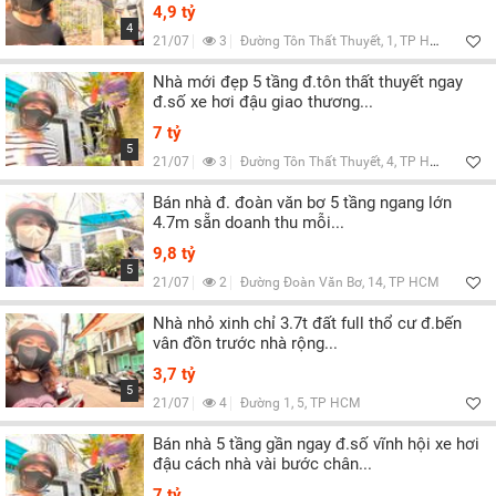
4,9 tỷ
4
21/07
3
Đường Tôn Thất Thuyết, 1, TP HCM
Nhà mới đẹp 5 tầng đ.tôn thất thuyết ngay
đ.số xe hơi đậu giao thương...
7 tỷ
5
21/07
3
Đường Tôn Thất Thuyết, 4, TP HCM
Bán nhà đ. đoàn văn bơ 5 tầng ngang lớn
4.7m sẵn doanh thu mỗi...
9,8 tỷ
5
21/07
2
Đường Đoàn Văn Bơ, 14, TP HCM
Nhà nhỏ xinh chỉ 3.7t đất full thổ cư đ.bến
vân đồn trước nhà rộng...
3,7 tỷ
5
21/07
4
Đường 1, 5, TP HCM
Bán nhà 5 tầng gần ngay đ.số vĩnh hội xe hơi
đậu cách nhà vài bước chân...
7 tỷ