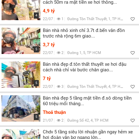
cách 50m ra mặt tiền xe hơi thông...
4,9 tỷ
4
22/07
1
Đường Tôn Thất Thuyết, 1, TP HCM
Bán nhà nhỏ xinh chỉ 3.7t đ.bến vân đồn
trước nhà rộng 6m giao...
3,7 tỷ
5
22/07
2
Đường 1, 5, TP HCM
Bán nhà đẹp đ.tôn thất thuyết xe hơi đậu
cách nhà chỉ vài bước chân giao...
7 tỷ
5
22/07
3
Đường Tôn Thất Thuyết, 4, TP HCM
Bán nhà đẹp 5 tầng mặt tiền đ.sô dòng tiền
60 triệu mổi tháng...
Thoả thuận
5
21/07
2
Đường Số 42, 4, TP HCM
Chdv 5 tầng siêu lời nhuận gần ngay hẻm xe
hơi đoàn văn bơ ngang lớn...