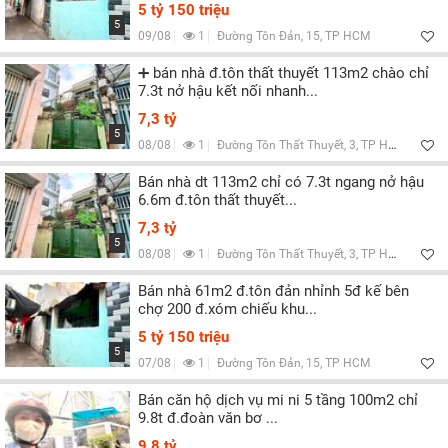
Lọc
5 tỷ 150 triệu
5
09/08
1
Đường Tôn Đản, 15, TP HCM
➕ bán nhà đ.tôn thất thuyết 113m2 chào chỉ
7.3t nở hậu kết nối nhanh...
7,3 tỷ
5
08/08
1
Đường Tôn Thất Thuyết, 3, TP HCM
Bán nhà dt 113m2 chỉ có 7.3t ngang nở hậu
6.6m đ.tôn thất thuyết...
7,3 tỷ
5
08/08
1
Đường Tôn Thất Thuyết, 3, TP HCM
Bán nhà 61m2 đ.tôn đản nhỉnh 5đ kế bên
chợ 200 đ.xóm chiếu khu...
5 tỷ 150 triệu
5
07/08
1
Đường Tôn Đản, 15, TP HCM
Bán căn hộ dịch vụ mi ni 5 tầng 100m2 chỉ
9.8t đ.đoàn văn bơ ...
9,8 tỷ