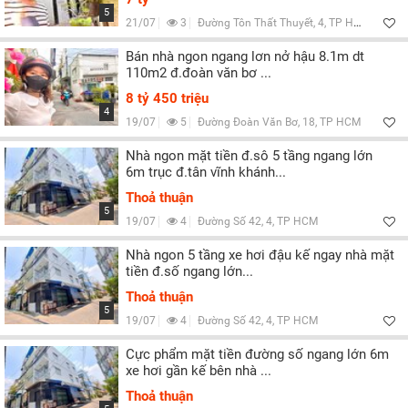
5
21/07
3
Đường Tôn Thất Thuyết, 4, TP HCM
Bán nhà ngon ngang lơn nở hậu 8.1m dt
110m2 đ.đoàn văn bơ ...
8 tỷ 450 triệu
4
19/07
5
Đường Đoàn Văn Bơ, 18, TP HCM
Nhà ngon mặt tiền đ.sô 5 tầng ngang lớn
6m trục đ.tân vĩnh khánh...
Thoả thuận
5
19/07
4
Đường Số 42, 4, TP HCM
Nhà ngon 5 tầng xe hơi đậu kế ngay nhà mặt
tiền đ.số ngang lớn...
Thoả thuận
5
19/07
4
Đường Số 42, 4, TP HCM
Cực phẩm mặt tiền đường số ngang lớn 6m
xe hơi gần kế bên nhà ...
Thoả thuận