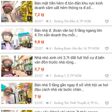
Bán mặt tiền hẻm đ.tôn đản khu vực kinh
doanh sầm uất hẻm thông ra đ.số...
7,2 tỷ
5
22/07
2
Đường Tôn Đản, 8, TP HCM
Bán nhà đ. đoàn văn bơ 5 tầng ngang lớn
4.7m sẵn doanh thu mỗi...
9,8 tỷ
5
22/07
4
Đường Đoàn Văn Bơ, 14, TP HCM
Nhà nhỏ xinh chỉ 3.7t đất full thổ cư đ.bến
vân đồn trước nhà rộng...
3,7 tỷ
5
22/07
1
Đường 1, 5, TP HCM
Bán nhà 5 tầng gần ngay đ.số vĩnh hội xe hơi
đậu cách nhà vài bước chân...
7 tỷ
5
22/07
2
Đường Tôn Thất Thuyết, 4, TP HCM