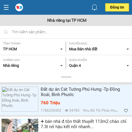
Đăng tin
Nhà riêng tại TP HCM
TỈNH THÀNH
CHUYÊN MỤC
TP HCM
Mua Bán nhà đất
CHỦNG LOẠI
QUẬN HUYỆN
Nhà riêng
Quận 4
DIỆN TÍCH
MỨC GIÁ
< 30 m2,
Tất cả
Đất dự án Cát Tường Phú Hưng -Tp Đồng
HƯỚNG
MẶT TIỀN
Xoài, Bình Phước
Tất cả
Tất cả
760 Triệu
GIẤY TỜ PHÁP LÝ
1786254302
34785
Khu Đô Thị Phức Hợp Cát Tường Phú Hưng, Bình Phước
Tất cả
➕ bán nhà đ.tôn thất thuyết 113m2 chào chỉ
7.3t nở hậu kết nối nhanh...