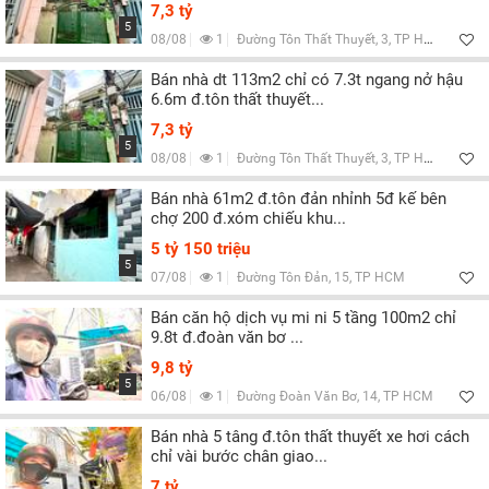
Lọc
7,3 tỷ
5
08/08
1
Đường Tôn Thất Thuyết, 3, TP HCM
Bán nhà dt 113m2 chỉ có 7.3t ngang nở hậu
6.6m đ.tôn thất thuyết...
7,3 tỷ
5
08/08
1
Đường Tôn Thất Thuyết, 3, TP HCM
Bán nhà 61m2 đ.tôn đản nhỉnh 5đ kế bên
chợ 200 đ.xóm chiếu khu...
5 tỷ 150 triệu
5
07/08
1
Đường Tôn Đản, 15, TP HCM
Bán căn hộ dịch vụ mi ni 5 tầng 100m2 chỉ
9.8t đ.đoàn văn bơ ...
9,8 tỷ
5
06/08
1
Đường Đoàn Văn Bơ, 14, TP HCM
Bán nhà 5 tâng đ.tôn thất thuyết xe hơi cách
chỉ vài bước chân giao...
7 tỷ