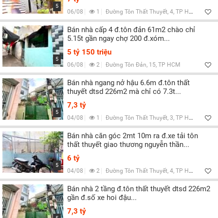
5
06/08
1
Đường Tôn Thất Thuyết, 4, TP HCM
Bán nhà cấp 4 đ.tôn đản 61m2 chào chỉ
5.15t gần ngay chợ 200 đ.xóm...
5 tỷ 150 triệu
5
06/08
2
Đường Tôn Đản, 15, TP HCM
Bán nhà ngang nở hậu 6.6m đ.tôn thất
thuyết dtsd 226m2 mà chỉ có 7.3t...
7,3 tỷ
5
04/08
1
Đường Tôn Thất Thuyết, 3, TP HCM
Bán nhà căn góc 2mt 10m ra đ.xe tải tôn
thất thuyết giao thương nguyễn thần...
6 tỷ
5
04/08
2
Đường Tôn Thất Thuyết, 4, TP HCM
Bán nhà 2 tầng đ.tôn thất thuyết dtsd 226m2
gần đ.số xe hoi đậu...
7,3 tỷ