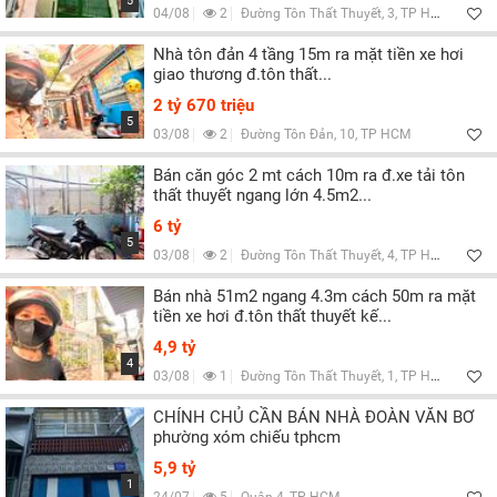
5
04/08
2
Đường Tôn Thất Thuyết, 3, TP HCM
Nhà tôn đản 4 tầng 15m ra mặt tiền xe hơi
giao thương đ.tôn thất...
2 tỷ 670 triệu
5
03/08
2
Đường Tôn Đản, 10, TP HCM
Bán căn góc 2 mt cách 10m ra đ.xe tải tôn
thất thuyết ngang lớn 4.5m2...
6 tỷ
5
03/08
2
Đường Tôn Thất Thuyết, 4, TP HCM
Bán nhà 51m2 ngang 4.3m cách 50m ra mặt
tiền xe hơi đ.tôn thất thuyết kế...
4,9 tỷ
4
03/08
1
Đường Tôn Thất Thuyết, 1, TP HCM
CHÍNH CHỦ CẦN BÁN NHÀ ĐOÀN VĂN BƠ
phường xóm chiếu tphcm
5,9 tỷ
1