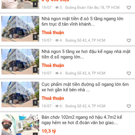
4
19/07
5
Đường Đoàn Văn Bơ, 18, TP HCM
Nhà ngon mặt tiền đ.sô 5 tầng ngang lớn
6m trục đ.tân vĩnh khánh...
Thoả thuận
5
19/07
4
Đường Số 42, 4, TP HCM
Nhà ngon 5 tầng xe hơi đậu kế ngay nhà mặt
tiền đ.số ngang lớn...
Thoả thuận
5
19/07
4
Đường Số 42, 4, TP HCM
Cực phẩm mặt tiền đường số ngang lớn 6m
xe hơi gần kế bên nhà ...
Thoả thuận
5
19/07
6
Đường Số 42, 4, TP HCM
Bán chdv 102m2 ngang nở hậu 4.7m2 kế
ngay hẻm xe hơi đ.đoàn văn bơ giao...
10,3 tỷ