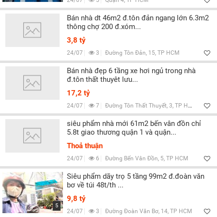
24/07
5
Quận 4, TP HCM
Bán nhà dt 46m2 đ.tôn đản ngang lớn 6.3m2
thông chợ 200 đ.xóm...
3,8 tỷ
24/07
3
Đường Tôn Đản, 15, TP HCM
Bán nhà đẹp 6 tầng xe hơi ngủ trong nhà
đ.tôn thất thuyêt lưu...
17,2 tỷ
24/07
7
Đường Tôn Thất Thuyết, 3, TP HCM
siêu phẩm nhà mới 61m2 bến vân đồn chỉ
5.8t giao thương quận 1 và quận...
Thoả thuận
24/07
6
Đường Bến Vân Đồn, 5, TP HCM
Siêu phẩm dãy trọ 5 tầng 99m2 đ.đoàn văn
bơ về túi 48t/th ...
9,8 tỷ
5
24/07
3
Đường Đoàn Văn Bơ, 14, TP HCM