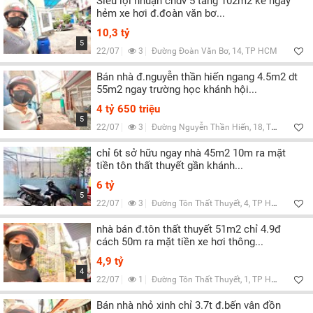
Siêu lợi nhuận chdv 5 tầng 102m2 kế ngay
hẻm xe hơi đ.đoàn văn bơ...
10,3 tỷ
5
22/07
3
Đường Đoàn Văn Bơ, 14, TP HCM
Bán nhà đ.nguyễn thần hiến ngang 4.5m2 dt
55m2 ngay trường học khánh hội...
4 tỷ 650 triệu
5
22/07
3
Đường Nguyễn Thần Hiến, 18, TP HCM
chỉ 6t sở hữu ngay nhà 45m2 10m ra mặt
tiền tôn thất thuyết gần khánh...
6 tỷ
5
22/07
3
Đường Tôn Thất Thuyết, 4, TP HCM
nhà bán đ.tôn thất thuyết 51m2 chỉ 4.9đ
cách 50m ra mặt tiền xe hơi thông...
4,9 tỷ
4
22/07
1
Đường Tôn Thất Thuyết, 1, TP HCM
Bán nhà nhỏ xinh chỉ 3.7t đ.bến vân đồn