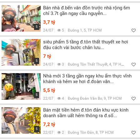
Bán nhà đ.bến vân đồn trước nhà rộng 6m
chỉ 3.7t gần ngay cầu nguyễn...
3,7 tỷ
5
24/07
5
Đường 1, 5, TP HCM
siêu phẩm 5 tầng đ.tôn thất thuyết xe hơi
đậu cách vài bước chân lưu...
7 tỷ
5
24/07
3
Đường Tôn Thất Thuyết, 4, TP HCM
Nhà mới 3 tầng gần ngay khu ẩm thực vĩnh
khánh và hẻm xe hơi đ.đoàn văn...
5,5 tỷ
5
22/07
4
Đường Đoàn Văn Bơ, 9, TP HCM
Bán mặt tiền hẻm đ.tôn đản khu vực kinh
doanh sầm uất hẻm thông ra đ.số...
7,2 tỷ
5
22/07
2
Đường Tôn Đản, 8, TP HCM