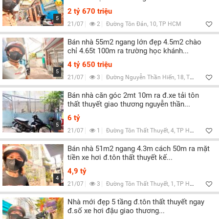
2 tỷ 670 triệu
5
21/07
2
Đường Tôn Đản, 10, TP HCM
Bán nhà 55m2 ngang lớn đẹp 4.5m2 chào
chỉ 4.65t 100m ra trường học khánh...
4 tỷ 650 triệu
5
21/07
3
Đường Nguyễn Thần Hiến, 18, TP HCM
Bán nhà căn góc 2mt 10m ra đ.xe tải tôn
thất thuyết giao thương nguyễn thần...
6 tỷ
5
21/07
1
Đường Tôn Thất Thuyết, 4, TP HCM
Bán nhà 51m2 ngang 4.3m cách 50m ra mặt
tiền xe hơi đ.tôn thất thuyết kế...
4,9 tỷ
4
21/07
3
Đường Tôn Thất Thuyết, 1, TP HCM
Nhà mới đẹp 5 tầng đ.tôn thất thuyết ngay
đ.số xe hơi đậu giao thương...