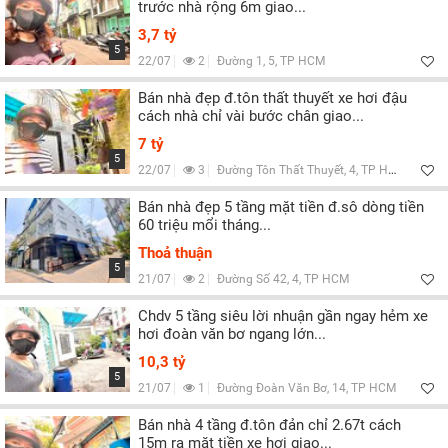
trước nhà rộng 6m giao...
3,7 tỷ
5
22/07
2
Đường 1, 5, TP HCM
Bán nhà đẹp đ.tôn thất thuyết xe hơi đậu
cách nhà chỉ vài bước chân giao...
7 tỷ
5
22/07
3
Đường Tôn Thất Thuyết, 4, TP HCM
Bán nhà đẹp 5 tầng mặt tiền đ.sô dòng tiền
60 triệu mổi tháng...
Thoả thuận
5
21/07
2
Đường Số 42, 4, TP HCM
Chdv 5 tầng siêu lời nhuận gần ngay hẻm xe
hơi đoàn văn bơ ngang lớn...
10,3 tỷ
5
21/07
1
Đường Đoàn Văn Bơ, 14, TP HCM
Bán nhà 4 tầng đ.tôn đản chỉ 2.67t cách
15m ra mặt tiền xe hơi giao...