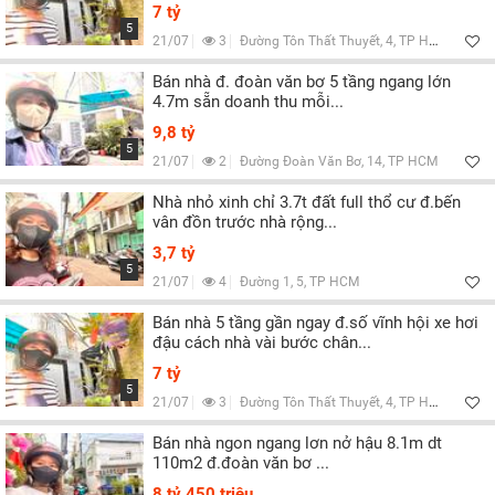
7 tỷ
5
21/07
3
Đường Tôn Thất Thuyết, 4, TP HCM
Bán nhà đ. đoàn văn bơ 5 tầng ngang lớn
4.7m sẵn doanh thu mỗi...
9,8 tỷ
5
21/07
2
Đường Đoàn Văn Bơ, 14, TP HCM
Nhà nhỏ xinh chỉ 3.7t đất full thổ cư đ.bến
vân đồn trước nhà rộng...
3,7 tỷ
5
21/07
4
Đường 1, 5, TP HCM
Bán nhà 5 tầng gần ngay đ.số vĩnh hội xe hơi
đậu cách nhà vài bước chân...
7 tỷ
5
21/07
3
Đường Tôn Thất Thuyết, 4, TP HCM
Bán nhà ngon ngang lơn nở hậu 8.1m dt
110m2 đ.đoàn văn bơ ...
8 tỷ 450 triệu