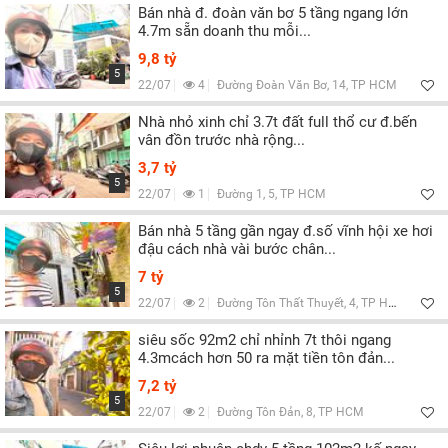
Bán nhà đ. đoàn văn bơ 5 tầng ngang lớn
4.7m sẵn doanh thu mỗi...
9,8 tỷ
5
22/07
4
Đường Đoàn Văn Bơ, 14, TP HCM
Nhà nhỏ xinh chỉ 3.7t đất full thổ cư đ.bến
vân đồn trước nhà rộng...
3,7 tỷ
5
22/07
1
Đường 1, 5, TP HCM
Bán nhà 5 tầng gần ngay đ.số vĩnh hội xe hơi
đậu cách nhà vài bước chân...
7 tỷ
5
22/07
2
Đường Tôn Thất Thuyết, 4, TP HCM
siêu sốc 92m2 chỉ nhỉnh 7t thôi ngang
4.3mcách hơn 50 ra mặt tiền tôn đản...
7,2 tỷ
5
22/07
2
Đường Tôn Đản, 8, TP HCM