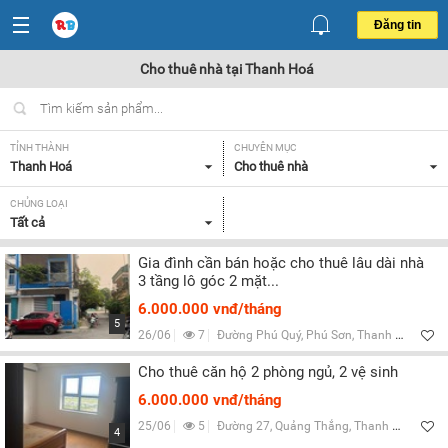
Đăng tin
Cho thuê nhà tại Thanh Hoá
TỈNH THÀNH
CHUYÊN MỤC
Thanh Hoá
Cho thuê nhà
CHỦNG LOẠI
Tất cả
Gia đình cần bán hoặc cho thuê lâu dài nhà
3 tầng lô góc 2 mặt...
6.000.000 vnđ/tháng
5
26/06
7
Đường Phú Quý, Phú Sơn, Thanh Hoá
Cho thuê căn hộ 2 phòng ngủ, 2 vệ sinh
6.000.000 vnđ/tháng
25/06
5
Đường 27, Quảng Thắng, Thanh Hoá
4