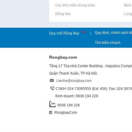
Rao vặt tại Các tỉnh miền trung khác
Rao vặt tại Bìn
Rao vặt tại Đồng Nai
Rao vặt tại Lon
New
Quy định, chính sách k
Quy chế Rồng Bay
|
Tìm kiếm nhanh
Rongbay.com
Tầng 17 Tòa nhà Center Building - Hapulico Comp
Quận Thanh Xuân, TP Hà Nội.
Lienhe@rongbay.com
CSKH: 024 73095555 (Ext: 456). Fax: 024 397
Kinh doanh: 0936 194 226
0936 194 226
RongbayCom