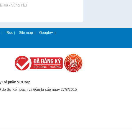
Bà Rịa - Vũng Tàu
e
Rss
Site map
Google+
|
|
|
|
y Cổ phần VCCorp
9 do Sở Kế hoạch và Đầu tư cấp ngày 27/8/2015