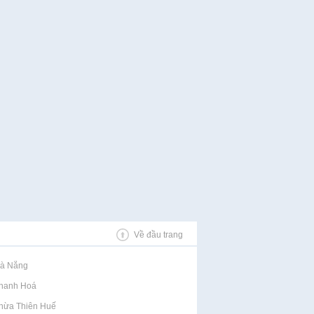
Về đầu trang
Đà Nẵng
Thanh Hoá
Thừa Thiên Huế