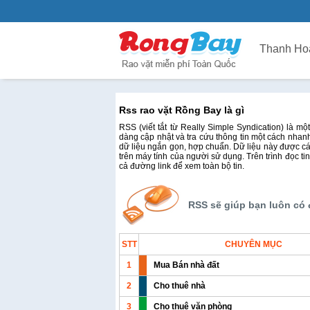
Thanh Ho
Rss rao vặt Rồng Bay là gì
RSS (viết tắt từ Really Simple Syndication) là m
dàng cập nhật và tra cứu thông tin một cách nhan
dữ liệu ngắn gọn, hợp chuẩn. Dữ liệu này được các 
trên máy tính của người sử dụng. Trên trình đọc tin
cả đường link để xem toàn bộ tin.
RSS sẽ giúp bạn luôn có
STT
CHUYÊN MỤC
1
Mua Bán nhà đất
2
Cho thuê nhà
3
Cho thuê văn phòng