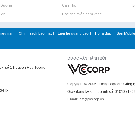
h Dương
Rao vặt tại Cần Thơ
Rao vặt tại 
g An
Rao vặt tại Các tỉnh miền nam khác
hiếu nại
Chính sách bảo mật
Liên hệ quảng cáo
Hỏi & đáp
Bản Mobil
|
|
|
|
ĐƯỢC VẬN HÀNH BỞI
lex, số 1 Nguyễn Huy Tưởng,
Copyright © 2006 - RongBay.com
Công t
43413
Giấy đăng ký kinh doanh số: 010187122
Email: info@vccorp.vn