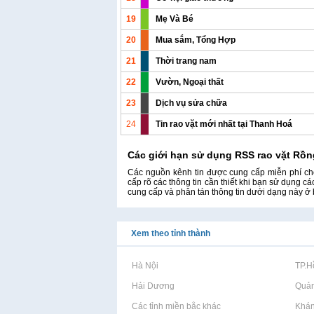
19
Mẹ Và Bé
20
Mua sắm, Tổng Hợp
21
Thời trang nam
22
Vườn, Ngoại thất
23
Dịch vụ sửa chữa
24
Tin rao vặt mới nhất tại Thanh Hoá
Các giới hạn sử dụng RSS
rao vặt
Rồn
Các nguồn kênh tin được cung cấp miễn phí cho
cấp rõ các thông tin cần thiết khi bạn sử dụng
cung cấp và phân tán thông tin dưới dạng này ở b
Xem theo tỉnh thành
Rao vặt tại Hà Nội
Rao vặt tại TP.
Rao vặt tại Hải Dương
Rao vặt tại Quả
Rao vặt tại Các tỉnh miền bắc khác
Rao vặt tại Khá