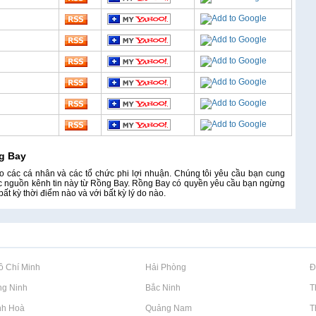
g Bay
 các cá nhân và các tổ chức phi lợi nhuận. Chúng tôi yêu cầu bạn cung
 các nguồn kênh tin này từ Rồng Bay. Rồng Bay có quyền yêu cầu bạn ngừng
ất kỳ thời điểm nào và với bất kỳ lý do nào.
Hồ Chí Minh
Rao vặt tại Hải Phòng
Rao vặt tại 
ng Ninh
Rao vặt tại Bắc Ninh
Rao vặt tại 
nh Hoà
Rao vặt tại Quảng Nam
Rao vặt tại 