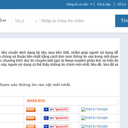
Đăng tin ưu tiên
Hỏi & đáp
Hỗ trợ
á
Tì
Tất cả
ột tiêu chuẩn định dạng tài liệu dựa trên XML nhằm giúp người sử dụng dễ
h chóng và thuận tiện nhất bằng cách tóm lược thông tin vào trong một đoạn
chương trình đọc tin chuyên biệt (gọi là News reader) phân tích và hiển thị
 này, người sử dụng có thể thấy những tin chính mới nhất, tiêu đề, tóm tắt và
 được các thông tin
rao vặt
mới nhất.
NHẬN RSS