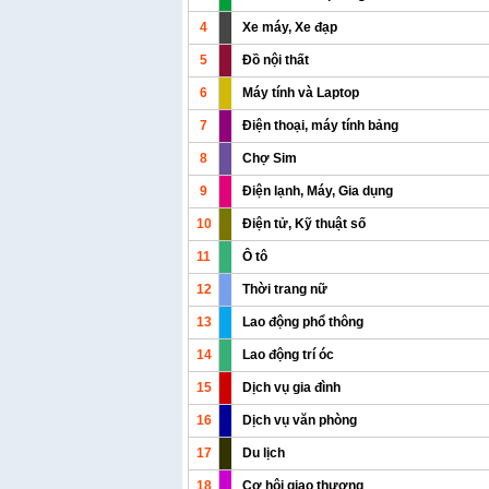
4
Xe máy, Xe đạp
5
Đồ nội thất
6
Máy tính và Laptop
7
Điện thoại, máy tính bảng
8
Chợ Sim
9
Điện lạnh, Máy, Gia dụng
10
Điện tử, Kỹ thuật số
11
Ô tô
12
Thời trang nữ
13
Lao động phổ thông
14
Lao động trí óc
15
Dịch vụ gia đình
16
Dịch vụ văn phòng
17
Du lịch
18
Cơ hội giao thương