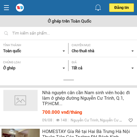
Đăng tin
Ở ghép trên Toàn Quốc
TỈNH THÀNH
CHUYÊN MỤC
Toàn quốc
Cho thuê nhà
CHỦNG LOẠI
GIÁ
Ở ghép
Tất cả
TIỆN ÍCH
TÌM NGƯỜI Ở GHÉP
Tất cả
Tất cả
Nhà nguyên căn cần Nam sinh viên hoặc đi
làm ở ghép đường Nguyễn Cư Trinh, Q.1,
Lọc
TP.HCM...
700.000 vnđ/tháng
09/08
148
Nguyễn Cư Trinh, Nguyễn Cư Trinh, Quận 1, TP HCM
HOMESTAY Gía Rẻ tại Hai Bà Trưng Hà Nội