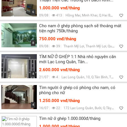
Thuận Tiện Các Trường ĐH Bách Kinh...
1.000.000 vnđ/tháng
6
09/08
413
Hồng Mai, Minh Khai, Q.Hai Bà Trưng, Hà Nội
Cho nam ở ghép phòng sạch sẽ thoáng mát
tiện nghi 750k/tháng
750.000 vnđ/tháng
8
09/08
39
Thạnh Mỹ Lợi, Thạnh Mỹ Lợi, Quận 2, TP HCM
TÌM NỮ Ở GHÉP 1:1 Nhà nhỏ nguyên căn
mới Lạc Long Quân, Tân...
2.600.000 vnđ/tháng
4
21/07
4
Lạc Long Quân, 10, Q.Tân Bình, TP HCM
Tìm người ở ghép có phòng cho nam, có
phòng cho nữ
1.250.000 vnđ/tháng
4
16/07
22
172 Lạc Long Quân, Bưởi, Q.Tây Hồ, Hà Nội
Tìm nữ ở ghép 1.000.000đ/tháng
1.000.000 vnđ/tháng