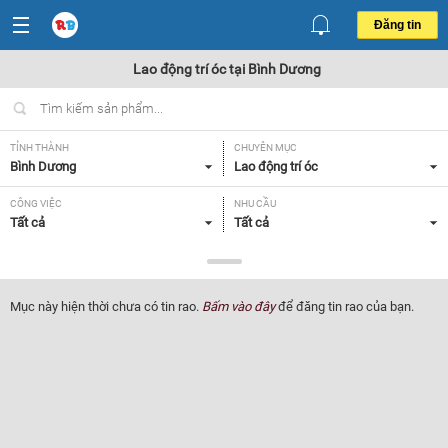
Đăng tin
Lao động trí óc tại Bình Dương
TỈNH THÀNH
CHUYÊN MỤC
Bình Dương
Lao động trí óc
CÔNG VIỆC
NHU CẦU
Tất cả
Tất cả
LOẠI HÌNH
Tất cả
Mục này hiện thời chưa có tin rao.
Bấm vào đây
để đăng tin rao của bạn.
Lọc