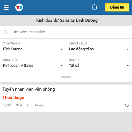
Đăng tin
Kinh doanh/ Sales tại Bình Dương
TỈNH THÀNH
CHUYÊN MỤC
Bình Dương
Lao động trí óc
CÔNG VIỆC
NHU CẦU
Kinh doanh/ Sales
Tất cả
LOẠI HÌNH
Tất cả
Tuyển nhân viên văn phòng
Thoả thuận
Lọc
22/07
4
Bình Dương