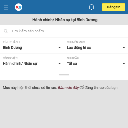
Đăng tin
Hành chính/ Nhân sự tại Bình Dương
TỈNH THÀNH
CHUYÊN MỤC
Bình Dương
Lao động trí óc
CÔNG VIỆC
NHU CẦU
Hành chính/ Nhân sự
Tất cả
LOẠI HÌNH
Tất cả
Mục này hiện thời chưa có tin rao.
Bấm vào đây
để đăng tin rao của bạn.
Lọc