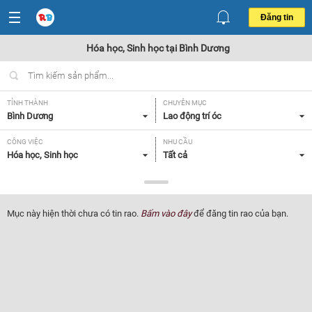
Đăng tin
Hóa học, Sinh học tại Bình Dương
TỈNH THÀNH
CHUYÊN MỤC
Bình Dương
Lao động trí óc
CÔNG VIỆC
NHU CẦU
Hóa học, Sinh học
Tất cả
LOẠI HÌNH
Tất cả
Mục này hiện thời chưa có tin rao.
Bấm vào đây
để đăng tin rao của bạn.
Lọc