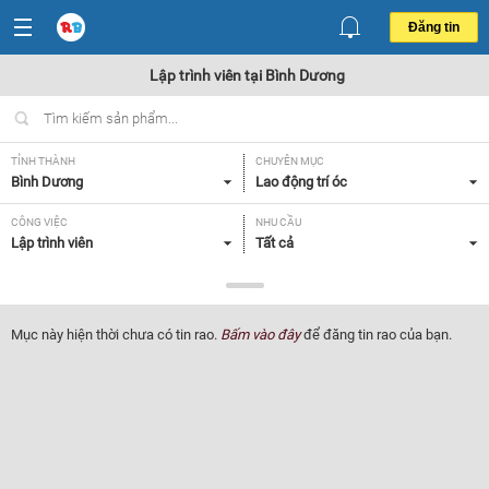
Đăng tin
Lập trình viên tại Bình Dương
TỈNH THÀNH
CHUYÊN MỤC
Bình Dương
Lao động trí óc
CÔNG VIỆC
NHU CẦU
Lập trình viên
Tất cả
LOẠI HÌNH
Tất cả
Mục này hiện thời chưa có tin rao.
Bấm vào đây
để đăng tin rao của bạn.
Lọc