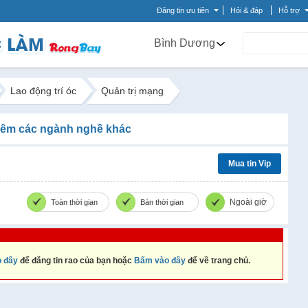
Đăng tin ưu tiên
Hỏi & đáp
Hỗ trợ
Bình Dương
Lao động trí óc
Quản trị mạng
êm các ngành nghề khác
Mua tin Vip
Ngoài giờ
Toàn thời gian
Bán thời gian
 đây
để đăng tin rao của bạn hoặc
Bấm vào đây
để về trang chủ.