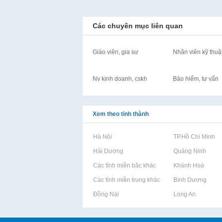
Các chuyên mục liên quan
Giáo viên, gia sư
Nhân viên kỹ thuậ
Nv kinh doanh, cskh
Bảo hiểm, tư vấn
Xem theo tỉnh thành
Rao vặt tại Hà Nội
Rao vặt tại TP.Hồ Chí Minh
Rao vặt tại Hải Dương
Rao vặt tại Quảng Ninh
Rao vặt tại Các tỉnh miền bắc khác
Rao vặt tại Khánh Hoà
Rao vặt tại Các tỉnh miền trung khác
Rao vặt tại Bình Dương
Rao vặt tại Đồng Nai
Rao vặt tại Long An