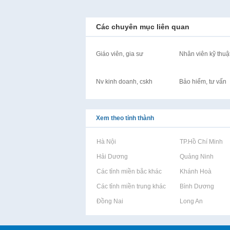
Các chuyên mục liên quan
Giáo viên, gia sư
Nhân viên kỹ thuậ
Nv kinh doanh, cskh
Bảo hiểm, tư vấn
Xem theo tỉnh thành
Rao vặt tại Hà Nội
Rao vặt tại TP.Hồ Chí Minh
Rao vặt tại Hải Dương
Rao vặt tại Quảng Ninh
Rao vặt tại Các tỉnh miền bắc khác
Rao vặt tại Khánh Hoà
Rao vặt tại Các tỉnh miền trung khác
Rao vặt tại Bình Dương
Rao vặt tại Đồng Nai
Rao vặt tại Long An