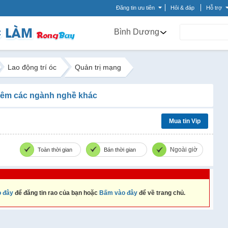
Đăng tin ưu tiên
Hỏi & đáp
Hỗ trợ
Bình Dương
Lao động trí óc
Quản trị mạng
êm các ngành nghề khác
Mua tin Vip
Ngoài giờ
Toàn thời gian
Bán thời gian
 đây
để đăng tin rao của bạn hoặc
Bấm vào đây
để về trang chủ.