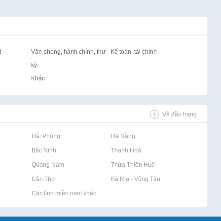
t
Văn phòng, hành chính, thư
Kế toán, tài chính
ký
Khác
Về đầu trang
Rao vặt tại Hải Phòng
Rao vặt tại Đà Nẵng
Rao vặt tại Bắc Ninh
Rao vặt tại Thanh Hoá
Rao vặt tại Quảng Nam
Rao vặt tại Thừa Thiên Huế
Rao vặt tại Cần Thơ
Rao vặt tại Bà Rịa - Vũng Tàu
Rao vặt tại Các tỉnh miền nam khác