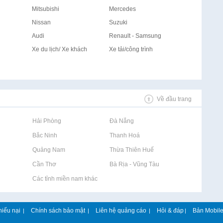
Mitsubishi
Mercedes
Nissan
Suzuki
Audi
Renault - Samsung
Xe du lịch/ Xe khách
Xe tải/công trình
Về đầu trang
Rao vặt tại Hải Phòng
Rao vặt tại Đà Nẵng
Rao vặt tại Bắc Ninh
Rao vặt tại Thanh Hoá
Rao vặt tại Quảng Nam
Rao vặt tại Thừa Thiên Huế
Rao vặt tại Cần Thơ
Rao vặt tại Bà Rịa - Vũng Tàu
Rao vặt tại Các tỉnh miền nam khác
hiếu nại
Chính sách bảo mật
Liên hệ quảng cáo
Hỏi & đáp
Bản Mobil
|
|
|
|