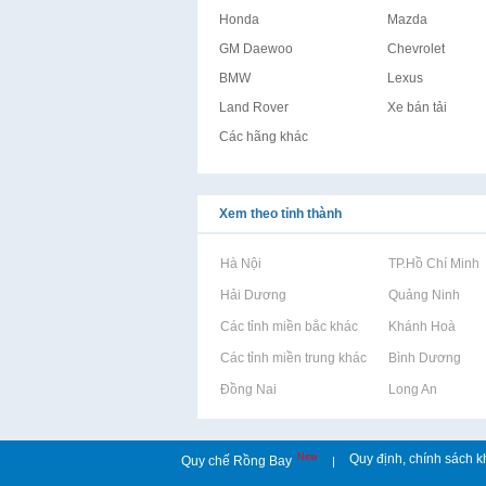
Honda
Mazda
GM Daewoo
Chevrolet
BMW
Lexus
Land Rover
Xe bán tải
Các hãng khác
Xem theo tỉnh thành
Rao vặt tại Hà Nội
Rao vặt tại TP.Hồ Chí Minh
Rao vặt tại Hải Dương
Rao vặt tại Quảng Ninh
Rao vặt tại Các tỉnh miền bắc khác
Rao vặt tại Khánh Hoà
Rao vặt tại Các tỉnh miền trung khác
Rao vặt tại Bình Dương
Rao vặt tại Đồng Nai
Rao vặt tại Long An
New
Quy định, chính sách k
Quy chế Rồng Bay
|