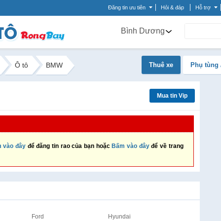
Đăng tin ưu tiên
Hỏi & đáp
Hỗ trợ
Bình Dương
Ô tô
BMW
Thuê xe
Phụ tùng 
Mua tin Vip
 vào đây
để đăng tin rao của bạn hoặc
Bấm vào đây
để về trang
Ford
Hyundai