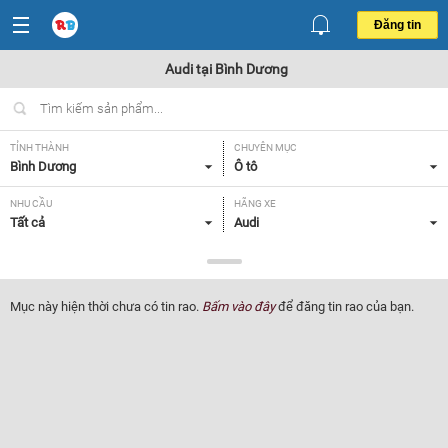
Đăng tin
Audi tại Bình Dương
TỈNH THÀNH
CHUYÊN MỤC
Bình Dương
Ô tô
NHU CẦU
HÃNG XE
Tất cả
Audi
DÒNG XE
NĂM SẢN XUẤT
Tất cả
Tất cả
Mục này hiện thời chưa có tin rao.
Bấm vào đây
để đăng tin rao của bạn.
GIÁ XE
XUẤT XỨ
Tất cả
Tất cả
HỘP SỐ
Tất cả