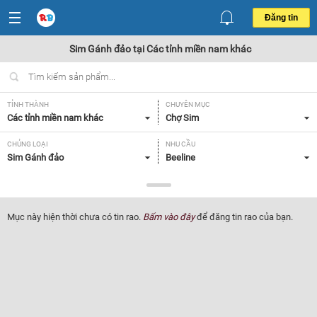
Đăng tin
Sim Gánh đảo tại Các tỉnh miền nam khác
TỈNH THÀNH
CHUYÊN MỤC
Các tỉnh miền nam khác
Chợ Sim
CHỦNG LOẠI
NHU CẦU
Sim Gánh đảo
Beeline
GIÁ
Tất cả
Mục này hiện thời chưa có tin rao.
Bấm vào đây
để đăng tin rao của bạn.
Lọc