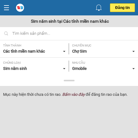
Đăng tin
Sim năm sinh tại Các tỉnh miền nam khác
TỈNH THÀNH
CHUYÊN MỤC
Các tỉnh miền nam khác
Chợ Sim
CHỦNG LOẠI
NHU CẦU
Sim năm sinh
Gmobile
GIÁ
Tất cả
Mục này hiện thời chưa có tin rao.
Bấm vào đây
để đăng tin rao của bạn.
Lọc