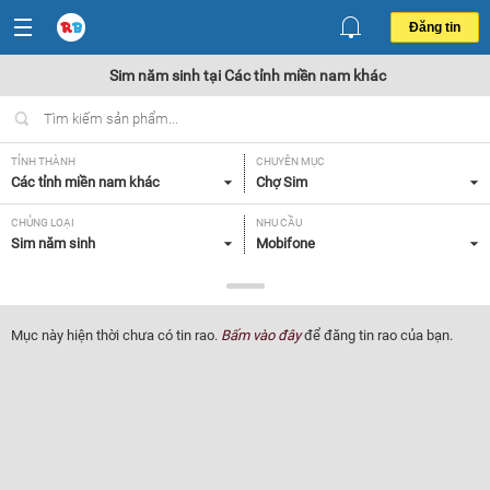
Đăng tin
Sim năm sinh tại Các tỉnh miền nam khác
TỈNH THÀNH
CHUYÊN MỤC
Các tỉnh miền nam khác
Chợ Sim
CHỦNG LOẠI
NHU CẦU
Sim năm sinh
Mobifone
GIÁ
Tất cả
Mục này hiện thời chưa có tin rao.
Bấm vào đây
để đăng tin rao của bạn.
Lọc