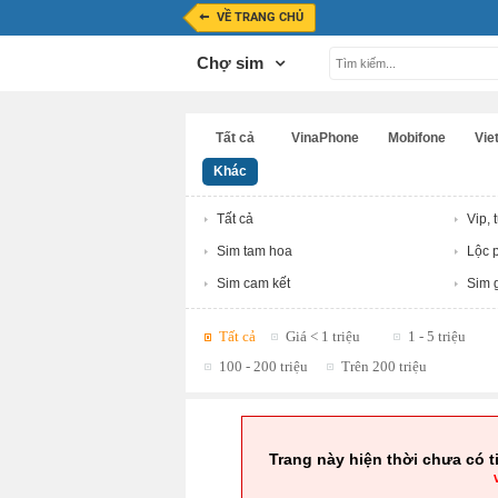
VỀ TRANG CHỦ
Chợ sim
Tất cả
VinaPhone
Mobifone
Viet
Khác
Tất cả
Vip, 
Sim tam hoa
Lộc p
Sim cam kết
Sim g
Tất cả
Giá < 1 triệu
1 - 5 triệu
100 - 200 triệu
Trên 200 triệu
Trang này hiện thời chưa có t