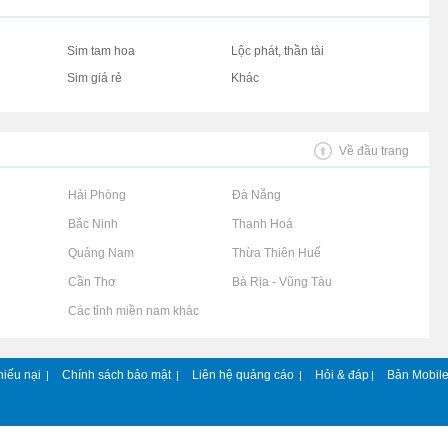
Sim tam hoa
Lộc phát, thần tài
Sim giá rẻ
Khác
Về đầu trang
Rao vặt tại Hải Phòng
Rao vặt tại Đà Nẵng
Rao vặt tại Bắc Ninh
Rao vặt tại Thanh Hoá
Rao vặt tại Quảng Nam
Rao vặt tại Thừa Thiên Huế
Rao vặt tại Cần Thơ
Rao vặt tại Bà Rịa - Vũng Tàu
Rao vặt tại Các tỉnh miền nam khác
hiếu nại
Chính sách bảo mật
Liên hệ quảng cáo
Hỏi & đáp
Bản Mobil
|
|
|
|