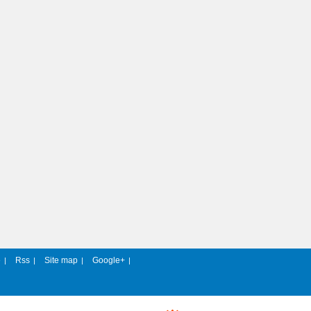
e
Rss
Site map
Google+
|
|
|
|