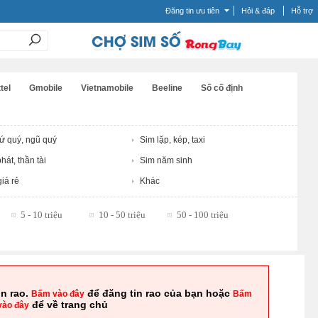
Đăng tin ưu tiên
Hỏi & đáp
Hỗ trợ
tel
Gmobile
Vietnamobile
Beeline
Số cố định
tứ quý, ngũ quý
Sim lặp, kép, taxi
hát, thần tài
Sim năm sinh
iá rẻ
Khác
5 - 10 triệu
10 - 50 triệu
50 - 100 triệu
in rao.
để đăng tin rao của bạn hoặc
Bấm vào đây
Bấm
để về trang chủ
vào đây