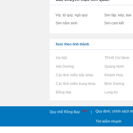
Vip, tứ quý, ngũ quý
Sim lặp, kép, taxi
Sim năm sinh
Sim cam kết
Xem theo tỉnh thành
Rao vặt tại Hà Nội
Rao vặt tại TP.Hồ Chí Minh
Rao vặt tại Hải Dương
Rao vặt tại Quảng Ninh
Rao vặt tại Các tỉnh miền bắc khác
Rao vặt tại Khánh Hoà
Rao vặt tại Các tỉnh miền trung khác
Rao vặt tại Bình Dương
Rao vặt tại Đồng Nai
Rao vặt tại Long An
New
Quy định, chính sách k
Quy chế Rồng Bay
|
Tìm kiếm nhanh