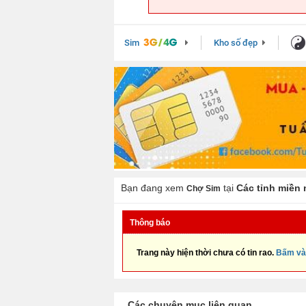
Sim
Kho số đẹp
Bạn đang xem
tại
Các tỉnh miền
Chợ Sim
Thông báo
Trang này hiện thời chưa có tin rao.
Bấm và
Các chuyên mục liên quan