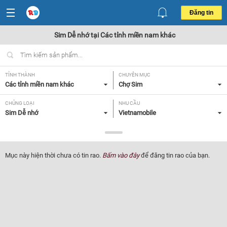
Đăng tin
Sim Dễ nhớ tại Các tỉnh miền nam khác
TỈNH THÀNH
CHUYÊN MỤC
Các tỉnh miền nam khác
Chợ Sim
CHỦNG LOẠI
NHU CẦU
Sim Dễ nhớ
Vietnamobile
GIÁ
Tất cả
Mục này hiện thời chưa có tin rao.
Bấm vào đây
để đăng tin rao của bạn.
Lọc