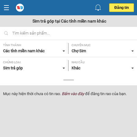
Đăng tin
Sim trả góp tại Các tỉnh miền nam khác
TỈNH THÀNH
CHUYÊN MỤC
Các tỉnh miền nam khác
Chợ Sim
CHỦNG LOẠI
NHU CẦU
Sim trả góp
Khác
GIÁ
Tất cả
Mục này hiện thời chưa có tin rao.
Bấm vào đây
để đăng tin rao của bạn.
Lọc