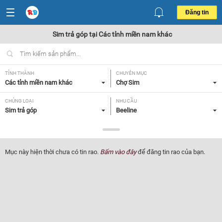
Đăng tin
Sim trả góp tại Các tỉnh miền nam khác
TỈNH THÀNH
CHUYÊN MỤC
Các tỉnh miền nam khác
Chợ Sim
CHỦNG LOẠI
NHU CẦU
Sim trả góp
Beeline
GIÁ
Tất cả
Mục này hiện thời chưa có tin rao.
Bấm vào đây
để đăng tin rao của bạn.
Lọc