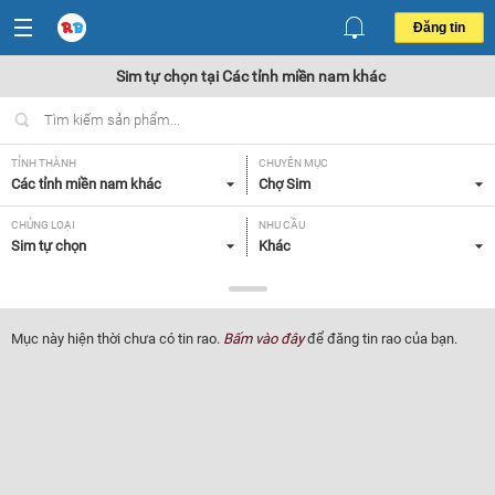
Đăng tin
Sim tự chọn tại Các tỉnh miền nam khác
TỈNH THÀNH
CHUYÊN MỤC
Các tỉnh miền nam khác
Chợ Sim
CHỦNG LOẠI
NHU CẦU
Sim tự chọn
Khác
GIÁ
Tất cả
Mục này hiện thời chưa có tin rao.
Bấm vào đây
để đăng tin rao của bạn.
Lọc