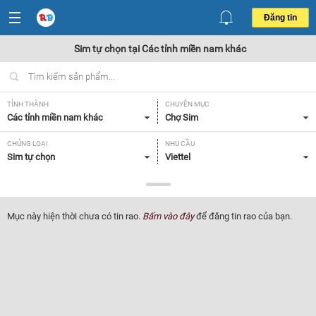
Đăng tin
Sim tự chọn tại Các tỉnh miền nam khác
TỈNH THÀNH
CHUYÊN MỤC
Các tỉnh miền nam khác
Chợ Sim
CHỦNG LOẠI
NHU CẦU
Sim tự chọn
Viettel
GIÁ
Tất cả
Mục này hiện thời chưa có tin rao.
Bấm vào đây
để đăng tin rao của bạn.
Lọc