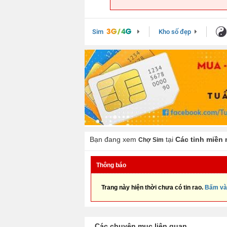
Sim
Kho số đẹp
Bạn đang xem
tại
Các tỉnh miền
Chợ Sim
Thông báo
Trang này hiện thời chưa có tin rao.
Bấm và
Các chuyên mục liên quan