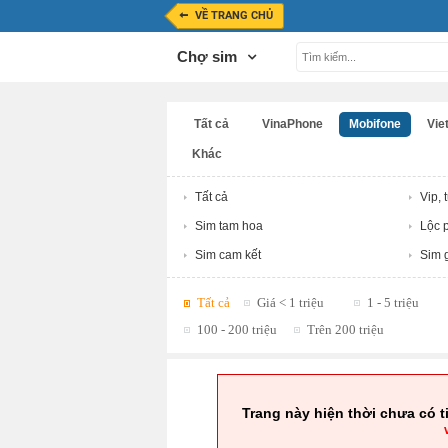
VỀ TRANG CHỦ
Chợ sim
Tất cả
VinaPhone
Mobifone
Viet
Khác
Tất cả
Vip, 
Sim tam hoa
Lộc p
Sim cam kết
Sim g
Tất cả
Giá < 1 triệu
1 - 5 triệu
100 - 200 triệu
Trên 200 triệu
Trang này hiện thời chưa có t