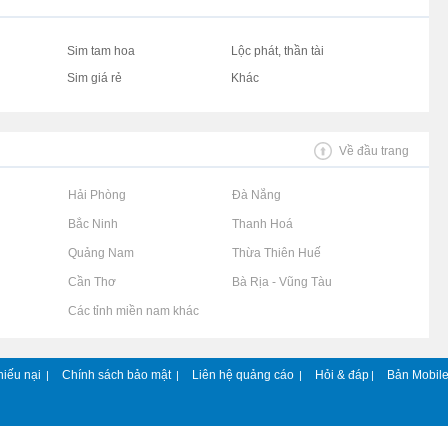
Sim tam hoa
Lộc phát, thần tài
Sim giá rẻ
Khác
Về đầu trang
Rao vặt tại Hải Phòng
Rao vặt tại Đà Nẵng
Rao vặt tại Bắc Ninh
Rao vặt tại Thanh Hoá
Rao vặt tại Quảng Nam
Rao vặt tại Thừa Thiên Huế
Rao vặt tại Cần Thơ
Rao vặt tại Bà Rịa - Vũng Tàu
Rao vặt tại Các tỉnh miền nam khác
hiếu nại
Chính sách bảo mật
Liên hệ quảng cáo
Hỏi & đáp
Bản Mobil
|
|
|
|