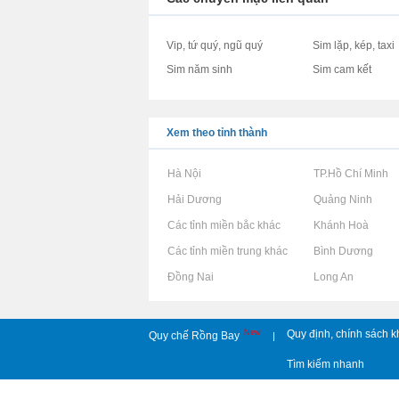
Vip, tứ quý, ngũ quý
Sim lặp, kép, taxi
Sim năm sinh
Sim cam kết
Xem theo tỉnh thành
Rao vặt tại Hà Nội
Rao vặt tại TP.Hồ Chí Minh
Rao vặt tại Hải Dương
Rao vặt tại Quảng Ninh
Rao vặt tại Các tỉnh miền bắc khác
Rao vặt tại Khánh Hoà
Rao vặt tại Các tỉnh miền trung khác
Rao vặt tại Bình Dương
Rao vặt tại Đồng Nai
Rao vặt tại Long An
New
Quy định, chính sách k
Quy chế Rồng Bay
|
Tìm kiếm nhanh