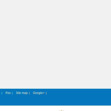
e
Rss
Site map
Google+
|
|
|
|