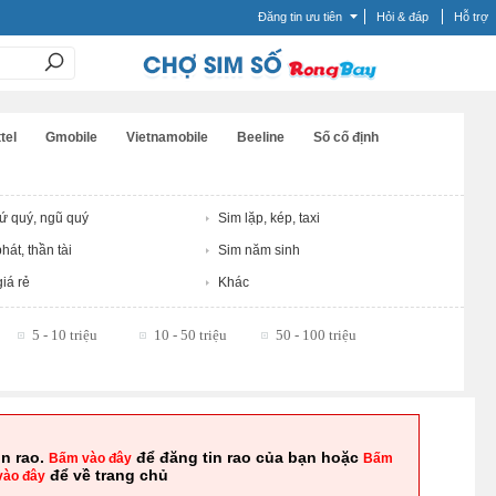
Đăng tin ưu tiên
Hỏi & đáp
Hỗ trợ
tel
Gmobile
Vietnamobile
Beeline
Số cố định
tứ quý, ngũ quý
Sim lặp, kép, taxi
hát, thần tài
Sim năm sinh
iá rẻ
Khác
5 - 10 triệu
10 - 50 triệu
50 - 100 triệu
in rao.
để đăng tin rao của bạn hoặc
Bấm vào đây
Bấm
để về trang chủ
vào đây