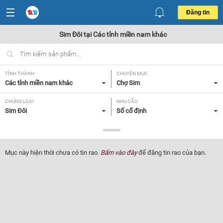
Đăng tin
Sim Đôi tại Các tỉnh miền nam khác
TỈNH THÀNH
CHUYÊN MỤC
Các tỉnh miền nam khác
Chợ Sim
CHỦNG LOẠI
NHU CẦU
Sim Đôi
Số cố định
GIÁ
Tất cả
Mục này hiện thời chưa có tin rao.
Bấm vào đây
để đăng tin rao của bạn.
Lọc