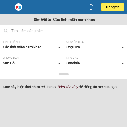
Đăng tin
Sim Đôi tại Các tỉnh miền nam khác
TỈNH THÀNH
CHUYÊN MỤC
Các tỉnh miền nam khác
Chợ Sim
CHỦNG LOẠI
NHU CẦU
Sim Đôi
Gmobile
GIÁ
Tất cả
Mục này hiện thời chưa có tin rao.
Bấm vào đây
để đăng tin rao của bạn.
Lọc