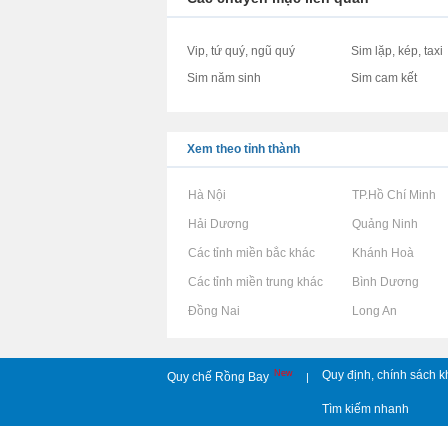
Vip, tứ quý, ngũ quý
Sim lặp, kép, taxi
Sim năm sinh
Sim cam kết
Xem theo tỉnh thành
Rao vặt tại Hà Nội
Rao vặt tại TP.Hồ Chí Minh
Rao vặt tại Hải Dương
Rao vặt tại Quảng Ninh
Rao vặt tại Các tỉnh miền bắc khác
Rao vặt tại Khánh Hoà
Rao vặt tại Các tỉnh miền trung khác
Rao vặt tại Bình Dương
Rao vặt tại Đồng Nai
Rao vặt tại Long An
New
Quy định, chính sách k
Quy chế Rồng Bay
|
Tìm kiếm nhanh