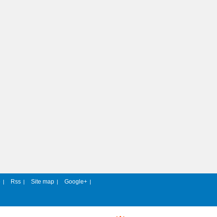
e
Rss
Site map
Google+
|
|
|
|