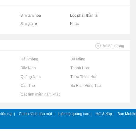
Sim tam hoa
Lộc phát, thần tài
Sim giá rẻ
Khác
Về đầu trang
Rao vặt tại Hải Phòng
Rao vặt tại Đà Nẵng
Rao vặt tại Bắc Ninh
Rao vặt tại Thanh Hoá
Rao vặt tại Quảng Nam
Rao vặt tại Thừa Thiên Huế
Rao vặt tại Cần Thơ
Rao vặt tại Bà Rịa - Vũng Tàu
Rao vặt tại Các tỉnh miền nam khác
hiếu nại
Chính sách bảo mật
Liên hệ quảng cáo
Hỏi & đáp
Bản Mobil
|
|
|
|