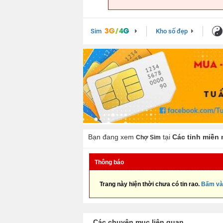
Sim
Kho số đẹp
Bạn đang xem
tại
Các tỉnh miền
Chợ Sim
Thông báo
Trang này hiện thời chưa có tin rao.
Bấm và
Các chuyên mục liên quan