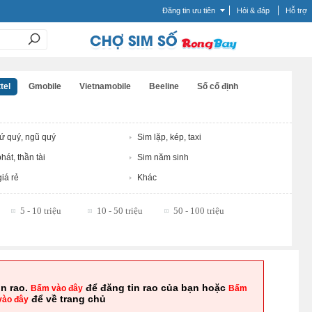
Đăng tin ưu tiên
Hỏi & đáp
Hỗ trợ
tel
Gmobile
Vietnamobile
Beeline
Số cố định
tứ quý, ngũ quý
Sim lặp, kép, taxi
hát, thần tài
Sim năm sinh
iá rẻ
Khác
5 - 10 triệu
10 - 50 triệu
50 - 100 triệu
in rao.
để đăng tin rao của bạn hoặc
Bấm vào đây
Bấm
để về trang chủ
vào đây