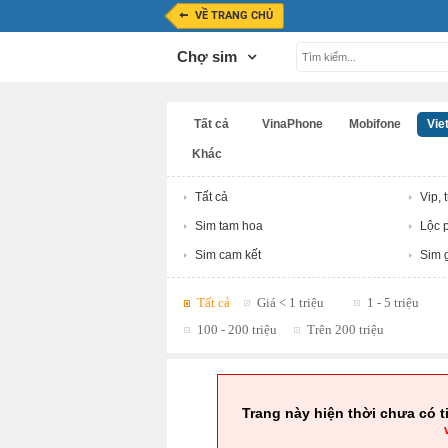
VỀ TRANG CHỦ
Chợ sim
Tất cả
VinaPhone
Mobifone
Viet
Khác
Tất cả
Vip, 
Sim tam hoa
Lộc p
Sim cam kết
Sim g
Tất cả
Giá < 1 triệu
1 - 5 triệu
100 - 200 triệu
Trên 200 triệu
Trang này hiện thời chưa có t