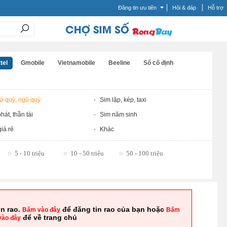
Đăng tin ưu tiên
Hỏi & đáp
Hỗ trợ
tel
Gmobile
Vietnamobile
Beeline
Số cố định
tứ quý, ngũ quý
Sim lặp, kép, taxi
hát, thần tài
Sim năm sinh
iá rẻ
Khác
5 - 10 triệu
10 - 50 triệu
50 - 100 triệu
in rao.
để đăng tin rao của bạn hoặc
Bấm vào đây
Bấm
để về trang chủ
vào đây