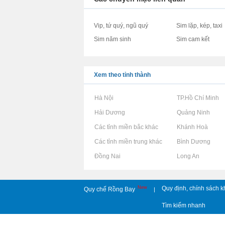
Vip, tứ quý, ngũ quý
Sim lặp, kép, taxi
Sim năm sinh
Sim cam kết
Xem theo tỉnh thành
Rao vặt tại Hà Nội
Rao vặt tại TP.Hồ Chí Minh
Rao vặt tại Hải Dương
Rao vặt tại Quảng Ninh
Rao vặt tại Các tỉnh miền bắc khác
Rao vặt tại Khánh Hoà
Rao vặt tại Các tỉnh miền trung khác
Rao vặt tại Bình Dương
Rao vặt tại Đồng Nai
Rao vặt tại Long An
New
Quy định, chính sách k
Quy chế Rồng Bay
|
Tìm kiếm nhanh