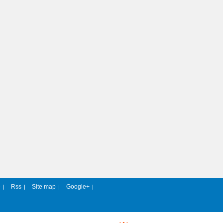
e
Rss
Site map
Google+
|
|
|
|