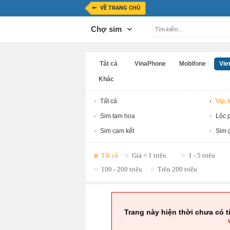
VỀ TRANG CHỦ
Chợ sim
Tất cả
VinaPhone
Mobifone
Viet
Khác
Tất cả
Vip, 
Sim tam hoa
Lộc p
Sim cam kết
Sim g
Tất cả
Giá < 1 triệu
1 - 5 triệu
100 - 200 triệu
Trên 200 triệu
Trang này hiện thời chưa có t