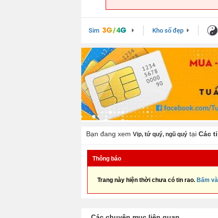
Sim
Kho số đẹp
Bạn đang xem
tại
Các t
Vip, tứ quý, ngũ quý
Thông báo
Trang này hiện thời chưa có tin rao.
Bấm và
Các chuyên mục liên quan