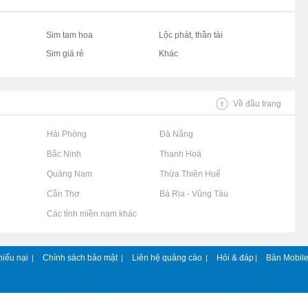
Sim tam hoa
Lộc phát, thần tài
Sim giá rẻ
Khác
Về đầu trang
Rao vặt tại Hải Phòng
Rao vặt tại Đà Nẵng
Rao vặt tại Bắc Ninh
Rao vặt tại Thanh Hoá
Rao vặt tại Quảng Nam
Rao vặt tại Thừa Thiên Huế
Rao vặt tại Cần Thơ
Rao vặt tại Bà Rịa - Vũng Tàu
Rao vặt tại Các tỉnh miền nam khác
hiếu nại
Chính sách bảo mật
Liên hệ quảng cáo
Hỏi & đáp
Bản Mobil
|
|
|
|