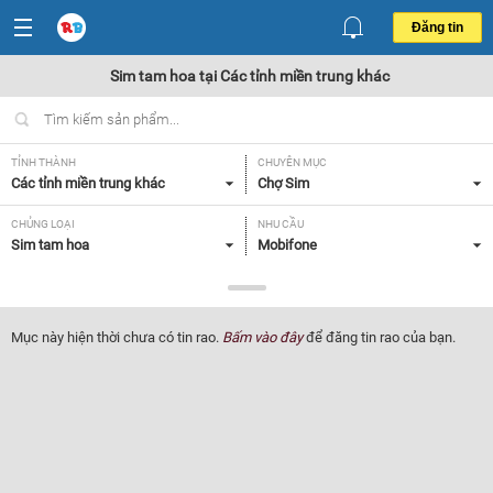
Đăng tin
Sim tam hoa tại Các tỉnh miền trung khác
TỈNH THÀNH
CHUYÊN MỤC
Các tỉnh miền trung khác
Chợ Sim
CHỦNG LOẠI
NHU CẦU
Sim tam hoa
Mobifone
GIÁ
Tất cả
Mục này hiện thời chưa có tin rao.
Bấm vào đây
để đăng tin rao của bạn.
Lọc