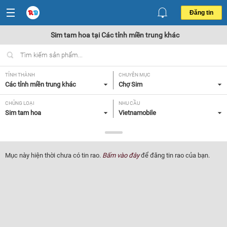
Đăng tin
Sim tam hoa tại Các tỉnh miền trung khác
TỈNH THÀNH
CHUYÊN MỤC
Các tỉnh miền trung khác
Chợ Sim
CHỦNG LOẠI
NHU CẦU
Sim tam hoa
Vietnamobile
GIÁ
Tất cả
Mục này hiện thời chưa có tin rao.
Bấm vào đây
để đăng tin rao của bạn.
Lọc