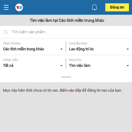
Đăng tin
Tìm việc làm tại Các tỉnh miền trung khác
TỈNH THÀNH
CHUYÊN MỤC
Các tỉnh miền trung khác
Lao động trí óc
CÔNG VIỆC
NHU CẦU
Tất cả
Tìm việc làm
LOẠI HÌNH
Tất cả
Mục này hiện thời chưa có tin rao.
Bấm vào đây
để đăng tin rao của bạn.
Lọc