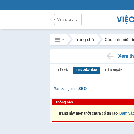
Về trang chủ
Trang chủ
Các tỉnh miền 
Xem th
Tất cả
Tìm việc làm
Cần tuyển
SEO
Bạn đang xem
Thông báo
Trang này hiện thời chưa có tin rao.
Bấm vào