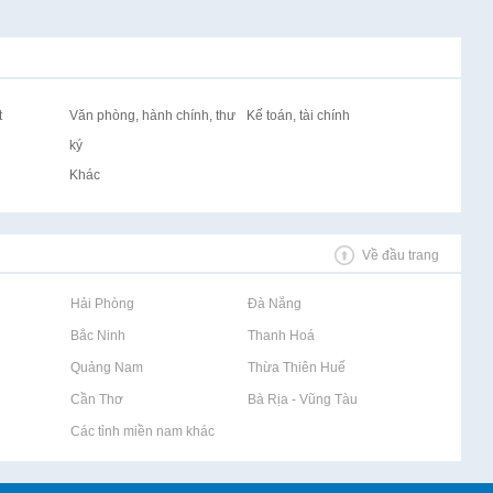
t
Văn phòng, hành chính, thư
Kế toán, tài chính
ký
Khác
Về đầu trang
Rao vặt tại Hải Phòng
Rao vặt tại Đà Nẵng
Rao vặt tại Bắc Ninh
Rao vặt tại Thanh Hoá
Rao vặt tại Quảng Nam
Rao vặt tại Thừa Thiên Huế
Rao vặt tại Cần Thơ
Rao vặt tại Bà Rịa - Vũng Tàu
Rao vặt tại Các tỉnh miền nam khác