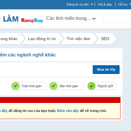
Đăng tin ưu tiên
Hỏi & đáp
Hỗ trợ
Các tỉnh miền trung khác
trung khác
Lao động trí óc
Tìm việc làm
SEO
êm các ngành nghề khác
Mua tin Vip
Ngoài giờ
Toàn thời gian
Bán thời gian
 đây
để đăng tin rao của bạn hoặc
Bấm vào đây
để về trang chủ.