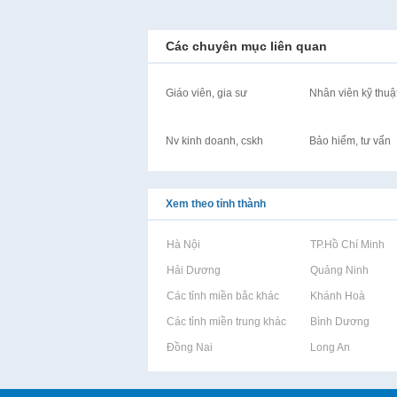
Các chuyên mục liên quan
Giáo viên, gia sư
Nhân viên kỹ thuậ
Nv kinh doanh, cskh
Bảo hiểm, tư vấn
Xem theo tỉnh thành
Rao vặt tại Hà Nội
Rao vặt tại TP.Hồ Chí Minh
Rao vặt tại Hải Dương
Rao vặt tại Quảng Ninh
Rao vặt tại Các tỉnh miền bắc khác
Rao vặt tại Khánh Hoà
Rao vặt tại Các tỉnh miền trung khác
Rao vặt tại Bình Dương
Rao vặt tại Đồng Nai
Rao vặt tại Long An