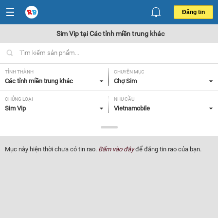
Đăng tin
Sim Vip tại Các tỉnh miền trung khác
TỈNH THÀNH
CHUYÊN MỤC
Các tỉnh miền trung khác
Chợ Sim
CHỦNG LOẠI
NHU CẦU
Sim Vip
Vietnamobile
GIÁ
Tất cả
Mục này hiện thời chưa có tin rao.
Bấm vào đây
để đăng tin rao của bạn.
Lọc