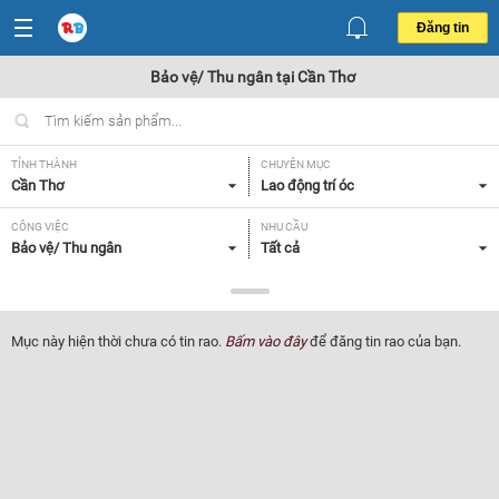
Đăng tin
Bảo vệ/ Thu ngân tại Cần Thơ
TỈNH THÀNH
CHUYÊN MỤC
Cần Thơ
Lao động trí óc
CÔNG VIỆC
NHU CẦU
Bảo vệ/ Thu ngân
Tất cả
LOẠI HÌNH
Tất cả
Mục này hiện thời chưa có tin rao.
Bấm vào đây
để đăng tin rao của bạn.
Lọc