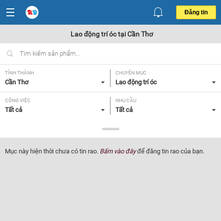
Đăng tin
Lao động trí óc tại Cần Thơ
TỈNH THÀNH
CHUYÊN MỤC
Cần Thơ
Lao động trí óc
CÔNG VIỆC
NHU CẦU
Tất cả
Tất cả
LOẠI HÌNH
Tất cả
Mục này hiện thời chưa có tin rao.
Bấm vào đây
để đăng tin rao của bạn.
Lọc