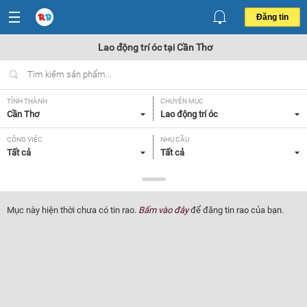
Đăng tin
Lao động trí óc tại Cần Thơ
TỈNH THÀNH
CHUYÊN MỤC
Cần Thơ
Lao động trí óc
CÔNG VIỆC
NHU CẦU
Tất cả
Tất cả
LOẠI HÌNH
Tất cả
Mục này hiện thời chưa có tin rao.
Bấm vào đây
để đăng tin rao của bạn.
Lọc