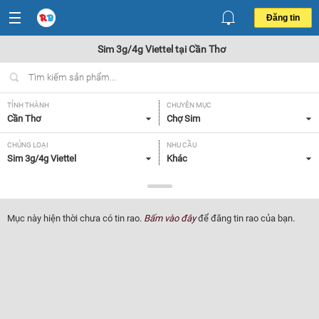
Đăng tin
Sim 3g/4g Viettel tại Cần Thơ
TỈNH THÀNH
CHUYÊN MỤC
Cần Thơ
Chợ Sim
CHỦNG LOẠI
NHU CẦU
Sim 3g/4g Viettel
Khác
GIÁ
Tất cả
Mục này hiện thời chưa có tin rao.
Bấm vào đây
để đăng tin rao của bạn.
Lọc