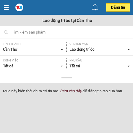
Đăng tin
Lao động trí óc tại Cần Thơ
TỈNH THÀNH
CHUYÊN MỤC
Cần Thơ
Lao động trí óc
CÔNG VIỆC
NHU CẦU
Tất cả
Tất cả
LOẠI HÌNH
Tất cả
Mục này hiện thời chưa có tin rao.
Bấm vào đây
để đăng tin rao của bạn.
Lọc