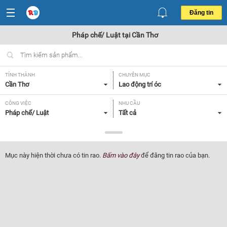
Đăng tin
Pháp chế/ Luật tại Cần Thơ
TỈNH THÀNH
CHUYÊN MỤC
Cần Thơ
Lao động trí óc
CÔNG VIỆC
NHU CẦU
Pháp chế/ Luật
Tất cả
LOẠI HÌNH
Tất cả
Mục này hiện thời chưa có tin rao.
Bấm vào đây
để đăng tin rao của bạn.
Lọc