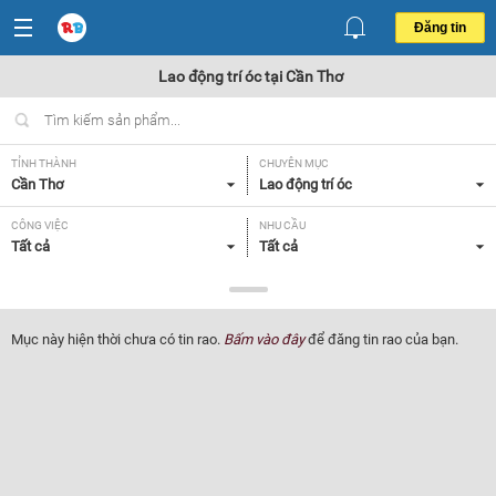
Đăng tin
Lao động trí óc tại Cần Thơ
TỈNH THÀNH
CHUYÊN MỤC
Cần Thơ
Lao động trí óc
CÔNG VIỆC
NHU CẦU
Tất cả
Tất cả
LOẠI HÌNH
Tất cả
Mục này hiện thời chưa có tin rao.
Bấm vào đây
để đăng tin rao của bạn.
Lọc