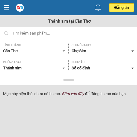
Đăng tin
Thánh sim tại Cần Thơ
TỈNH THÀNH
CHUYÊN MỤC
Cần Thơ
Chợ Sim
CHỦNG LOẠI
NHU CẦU
Thánh sim
Số cố định
GIÁ
Tất cả
Mục này hiện thời chưa có tin rao.
Bấm vào đây
để đăng tin rao của bạn.
Lọc