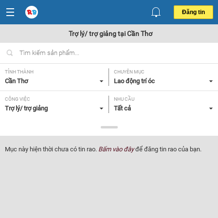
Đăng tin
Trợ lý/ trợ giảng tại Cần Thơ
TỈNH THÀNH
CHUYÊN MỤC
Cần Thơ
Lao động trí óc
CÔNG VIỆC
NHU CẦU
Trợ lý/ trợ giảng
Tất cả
LOẠI HÌNH
Tất cả
Mục này hiện thời chưa có tin rao.
Bấm vào đây
để đăng tin rao của bạn.
Lọc