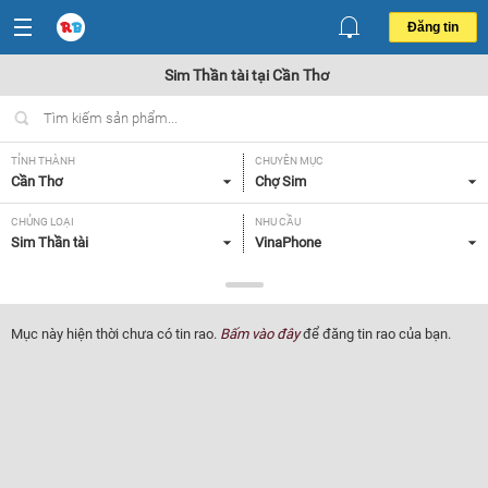
Đăng tin
Sim Thần tài tại Cần Thơ
TỈNH THÀNH
CHUYÊN MỤC
Cần Thơ
Chợ Sim
CHỦNG LOẠI
NHU CẦU
Sim Thần tài
VinaPhone
GIÁ
Tất cả
Mục này hiện thời chưa có tin rao.
Bấm vào đây
để đăng tin rao của bạn.
Lọc