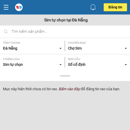
Đăng tin
Sim tự chọn tại Đà Nẵng
TỈNH THÀNH
CHUYÊN MỤC
Đà Nẵng
Chợ Sim
CHỦNG LOẠI
NHU CẦU
Sim tự chọn
Số cố định
GIÁ
Tất cả
Mục này hiện thời chưa có tin rao.
Bấm vào đây
để đăng tin rao của bạn.
Lọc