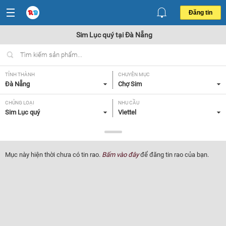
Đăng tin
Sim Lục quý tại Đà Nẵng
TỈNH THÀNH
CHUYÊN MỤC
Đà Nẵng
Chợ Sim
CHỦNG LOẠI
NHU CẦU
Sim Lục quý
Viettel
GIÁ
Tất cả
Mục này hiện thời chưa có tin rao.
Bấm vào đây
để đăng tin rao của bạn.
Lọc