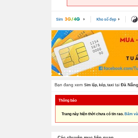
Sim
Kho số đẹp
Bạn đang xem
tại
Đà Nẵn
Sim lặp, kép, taxi
Thông báo
Trang này hiện thời chưa có tin rao.
Bấm và
Các chuyên mục liên quan