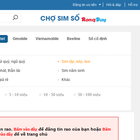
Đăng tin ưu tiên
Hỏi & đáp
Hỗ trợ
tel
Gmobile
Vietnamobile
Beeline
Số cố định
tứ quý, ngũ quý
Sim lặp, kép, taxi
hát, thần tài
Sim năm sinh
iá rẻ
Khác
5 - 10 triệu
10 - 50 triệu
50 - 100 triệu
in rao.
để đăng tin rao của bạn hoặc
Bấm vào đây
Bấm
để về trang chủ
vào đây