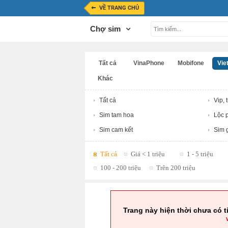
VỀ TRANG CHỦ
Chợ sim
Tất cả
VinaPhone
Mobifone
Viet
Khác
Tất cả
Vip, 
Sim tam hoa
Lộc p
Sim cam kết
Sim g
Tất cả
Giá < 1 triệu
1 - 5 triệu
100 - 200 triệu
Trên 200 triệu
Trang này hiện thời chưa có t