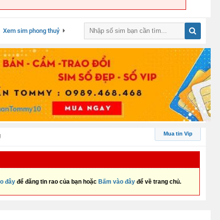
Xem sim phong thuỷ
Mua tin Vip
g
o đây
để đăng tin rao của bạn hoặc
Bấm vào đây
để về trang chủ.