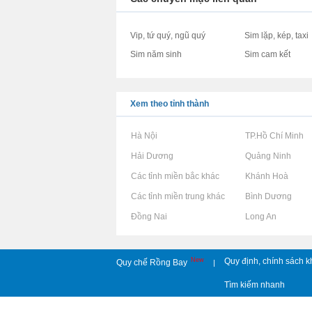
Vip, tứ quý, ngũ quý
Sim lặp, kép, taxi
Sim năm sinh
Sim cam kết
Xem theo tỉnh thành
Rao vặt tại Hà Nội
Rao vặt tại TP.Hồ Chí Minh
Rao vặt tại Hải Dương
Rao vặt tại Quảng Ninh
Rao vặt tại Các tỉnh miền bắc khác
Rao vặt tại Khánh Hoà
Rao vặt tại Các tỉnh miền trung khác
Rao vặt tại Bình Dương
Rao vặt tại Đồng Nai
Rao vặt tại Long An
New
Quy định, chính sách k
Quy chế Rồng Bay
|
Tìm kiếm nhanh