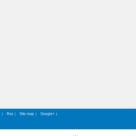
e
Rss
Site map
Google+
|
|
|
|