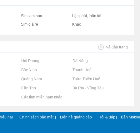
Sim tam hoa
Lộc phát, thần tài
Sim giá rẻ
Khác
Về đầu trang
Rao vặt tại Hải Phòng
Rao vặt tại Đà Nẵng
Rao vặt tại Bắc Ninh
Rao vặt tại Thanh Hoá
Rao vặt tại Quảng Nam
Rao vặt tại Thừa Thiên Huế
Rao vặt tại Cần Thơ
Rao vặt tại Bà Rịa - Vũng Tàu
Rao vặt tại Các tỉnh miền nam khác
hiếu nại
Chính sách bảo mật
Liên hệ quảng cáo
Hỏi & đáp
Bản Mobil
|
|
|
|