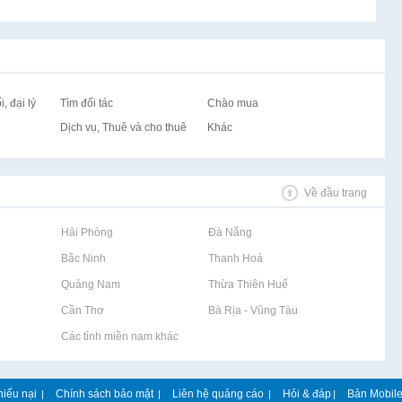
, đại lý
Tìm đối tác
Chào mua
Dịch vụ, Thuê và cho thuê
Khác
Về đầu trang
Rao vặt tại Hải Phòng
Rao vặt tại Đà Nẵng
Rao vặt tại Bắc Ninh
Rao vặt tại Thanh Hoá
Rao vặt tại Quảng Nam
Rao vặt tại Thừa Thiên Huế
Rao vặt tại Cần Thơ
Rao vặt tại Bà Rịa - Vũng Tàu
Rao vặt tại Các tỉnh miền nam khác
hiếu nại
Chính sách bảo mật
Liên hệ quảng cáo
Hỏi & đáp
Bản Mobil
|
|
|
|