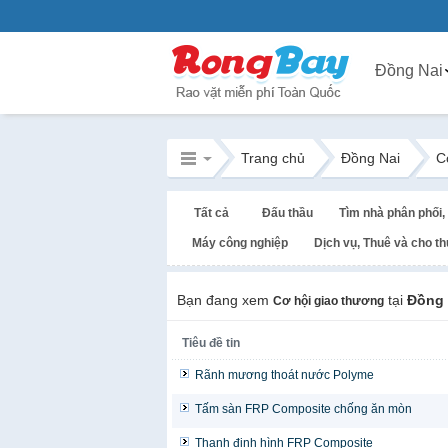
Đồng Nai
Trang chủ
Đồng Nai
C
Tất cả
Đấu thầu
Tìm nhà phân phối, 
Máy công nghiệp
Dịch vụ, Thuê và cho t
Bạn đang xem
tại
Đồng 
Cơ hội giao thương
Tiêu đề tin
Rãnh mương thoát nước Polyme
Tấm sàn FRP Composite chống ăn mòn
Thanh định hình FRP Composite