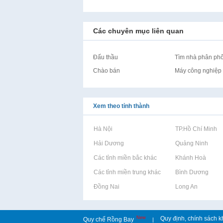
Các chuyên mục liên quan
Đấu thầu
Tìm nhà phân phối
Chào bán
Máy công nghiệp
Xem theo tỉnh thành
Rao vặt tại Hà Nội
Rao vặt tại TP.Hồ Chí Minh
Rao vặt tại Hải Dương
Rao vặt tại Quảng Ninh
Rao vặt tại Các tỉnh miền bắc khác
Rao vặt tại Khánh Hoà
Rao vặt tại Các tỉnh miền trung khác
Rao vặt tại Bình Dương
Rao vặt tại Đồng Nai
Rao vặt tại Long An
New
Quy định, chính sách k
Quy chế Rồng Bay
|