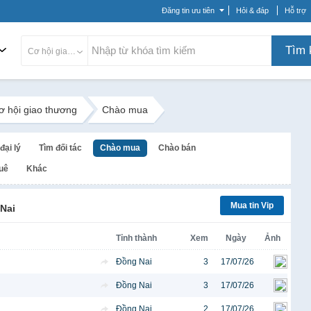
Đăng tin ưu tiên
Hỏi & đáp
Hỗ trợ
Tìm 
Cơ hội giao thương
ơ hội giao thương
Chào mua
đại lý
Tìm đối tác
Chào mua
Chào bán
huê
Khác
Mua tin Vip
Nai
Tỉnh thành
Xem
Ngày
Ảnh
Đồng Nai
3
17/07/26
Đồng Nai
3
17/07/26
Đồng Nai
2
17/07/26