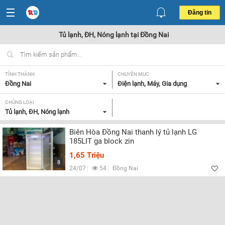
Đăng tin
Tủ lạnh, ĐH, Nóng lạnh tại Đồng Nai
TỈNH THÀNH
CHUYÊN MỤC
Đồng Nai
Điện lạnh, Máy, Gia dụng
CHỦNG LOẠI
Tủ lạnh, ĐH, Nóng lạnh
Biên Hòa Đồng Nai thanh lý tủ lạnh LG
185LIT ga block zin
1,65 Triệu
8
24/07
54
Đồng Nai