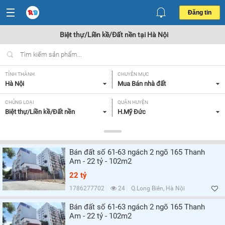
Đăng tin
Biệt thự/Liền kề/Đất nền tại Hà Nội
TỈNH THÀNH
CHUYÊN MỤC
Hà Nội
Mua Bán nhà đất
CHỦNG LOẠI
QUẬN HUYỆN
Biệt thự/Liền kề/Đất nền
H.Mỹ Đức
DIỆN TÍCH
MỨC GIÁ
Tất cả
Tất cả
Bán đất số 61-63 ngách 2 ngõ 165 Thanh
MẶT TIỀN
HƯỚNG
Am - 22 tỷ - 102m2
Tất cả
Tất cả
22 tỷ
GIẤY TỜ PHÁP LÝ
1786277702
24
Q.Long Biên, Hà Nội
Tất cả
Bán đất số 61-63 ngách 2 ngõ 165 Thanh
Am - 22 tỷ - 102m2