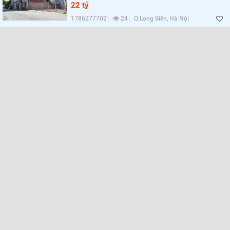
Lọc
22 tỷ
1786277702
24
Q.Long Biên, Hà Nội